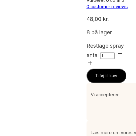
Vurderet
0
ud af 5
0
customer reviews
48,00
kr.
8 på lager
Restlage spray
antal
Tilføj til kurv
Vi accepterer
Læs mere om vores vi