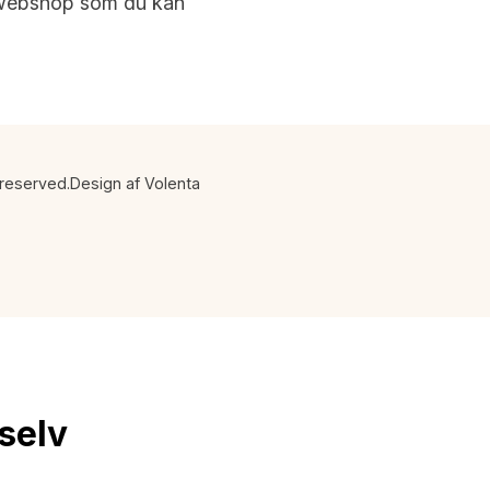
s webshop som du kan
 reserved.
Design af Volenta
 selv